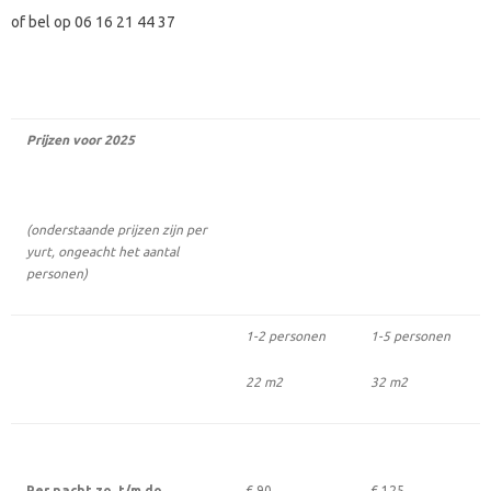
of bel op 06 16 21 44 37
Prijzen voor 2025
(onderstaande prijzen zijn per
yurt, ongeacht het aantal
personen)
1-2 personen
1-5 personen
22 m2
32 m2
Per nacht zo. t/m do.
€ 90
€ 125