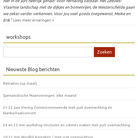
hier in de yurt heerlijk gehad! Voor herhaling vatbaar. Het Zeeuws-
Vlaamse landschap met de dijkjes en bomenrijen, de Westerschelde gaan
we zeker verder verkennen. Voor jou veel goeds toegewenst. Meike en
Erik
"
Lees meer ervaringen »
workshops
Zoek naar:
Nieuwste Blog berichten
Retraites (op maat)
Sjamanistische Maanvieringen: elke maand
21-22 juni Viering Zomerzonnewende met yurt overnachting en
klankschaalconcert
24 en 25 mei workshop tincturen en crèmes maken met yurt overnachting
10-11 mei Mindful Aanraken / met yurt overnachting